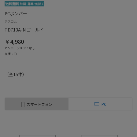
PCボンバー
テスコム
TD713A-N ゴールド
￥4,980
バリエーション：なし
在庫：○
（全
15
件
）
スマートフォン
PC