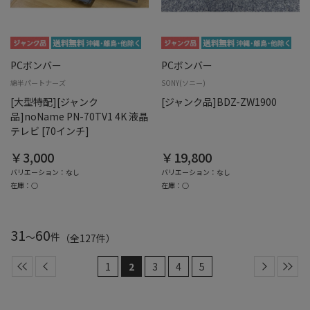
PCボンバー
PCボンバー
綿半パートナーズ
SONY(ソニー)
[大型特配][ジャンク
[ジャンク品]BDZ-ZW1900
品]noName PN-70TV1 4K 液晶
テレビ [70インチ]
￥3,000
￥19,800
バリエーション：なし
バリエーション：なし
在庫：○
在庫：○
31
60
～
件
（全
127
件
）
1
2
3
4
5