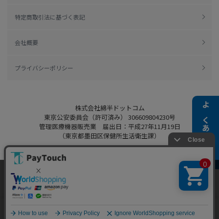
特定商取引法に基づく表記
会社概要
プライバシーポリシー
株式会社綿半ドットコム
よくある質問
東京公安委員会（許可済み） 306609804230号
管理医療機器販売業 届出日：平成27年11月19日
（東京都墨田区保健所生活衛生課）
当ウェブサイトでは、お客様により良いサービス
をご提供するため、クッキーを利用しています。
Copyright 2022
Watahan.com Co., Ltd.
サイト利用を継続することにより、クッキーの使
同意する
Powered by Watahan Partners Co., Ltd.
用に同意するものとします。詳細については「
詳
細はこちら
」をご覧ください。