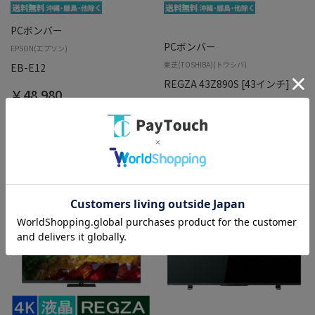
PCボンバー
PCボンバー
EPSON(エプソン)
東芝(TOSHIBA)(トウシバ)
EB-E12
REGZA 43Z890S [43インチ]
￥48,980
入荷未定
バリエーション：なし
在庫：○
バリエーション：なし
在庫：○