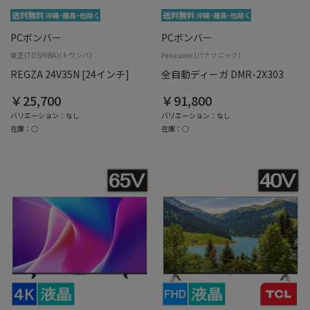
PCボンバー
PCボンバー
東芝(TOSHIBA)(トウシバ)
Panasonic(パナソニック)
REGZA 24V35N [24インチ]
全自動ディーガ DMR-2X303
￥25,700
￥91,800
バリエーション：なし
バリエーション：なし
在庫：○
在庫：○