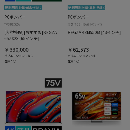
PCボンバー
PCボンバー
TVS REGZA
東芝(TOSHIBA)(トウシバ)
[大型特配][おすすめ]REGZA
REGZA 43M550M [43インチ]
65ZX2S [65インチ]
￥330,000
￥62,573
バリエーション：なし
バリエーション：なし
在庫：○
在庫：○