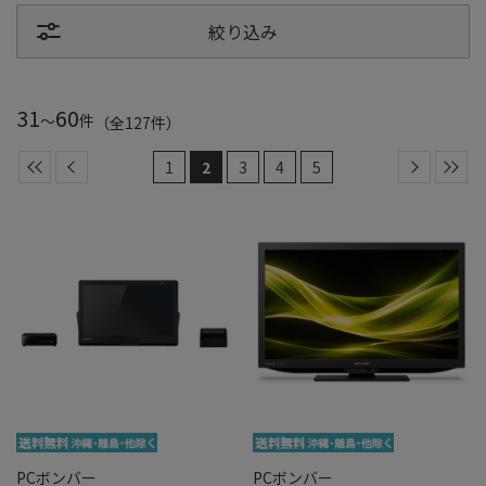
絞り込み
31
60
～
件
（全
127
件
）
1
2
3
4
5
PCボンバー
PCボンバー