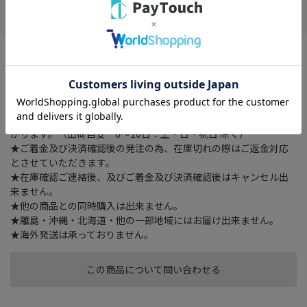
お気に入り
※配送時の時間指定は出来ませんのでご了承下さいませ。
外形寸法 幅 54 × 奥行き 54 × 高さ 1182 （mm）、総耐荷重
200kg、質量 約3kg、付属品 －
★ご注文確認後に在庫状況をお調べいたします。
★ご着金及び決済確認後の発注のため、お届けまでにお時間が掛
かります。（出荷目安 6～10日：土・日・祝日 除く）
★ご着金及び決済確認後の発注の為、在庫切れの際はご返金対応
とさせていただきます。
★在庫確認ご連絡後、及びご着金及び決済確認後はキャンセル出
来ません。
★他の商品との同時購入は出来ません。
★離島・沖縄・北海道・他の一部地域にはお届け出来ません。
★海外発送は承っておりません。
この商品について問い合わせる