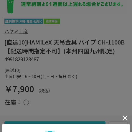
ハヤミ工産
[直送10]HAMILeX 天吊金具 パイプ CH-1100B
【配送時間指定不可】(本州四国九州限定)
4991829128487
[直送10]
出荷目安：6～10日(土・日・祝日 除く)
￥7,900
（税込）
在庫：
○