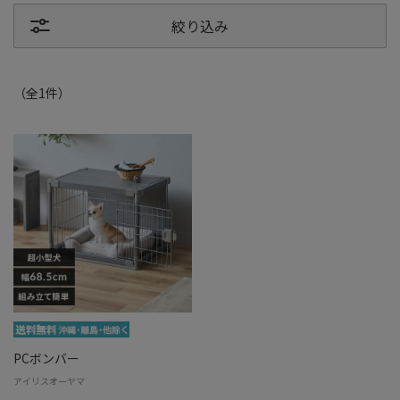
絞り込み
（全
1
件
）
PCボンバー
アイリスオーヤマ