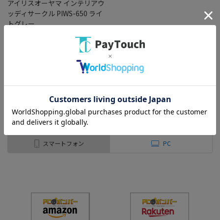
アイリスオーヤマ インテリアウ
ッディサークル PIWS-650 ライ
トグレー
￥12,800
バリエーション：なし
在庫：○
（全
1
件
）
スマートフォン
PC