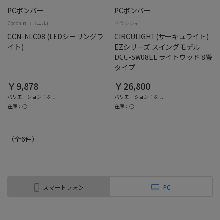
PCボンバー
PCボンバー
Coconir(ココニル)
ドウシシャ
CCN-NLC08 (LEDシーリングラ
CIRCULIGHT(サーキュライト)
イト)
EZシリーズ スイングモデル
DCC-SW08EL ライトウッド 8畳
タイプ
￥9,878
￥26,800
バリエーション：なし
バリエーション：なし
在庫：○
在庫：○
（全
6
件
）
スマートフォン
PC