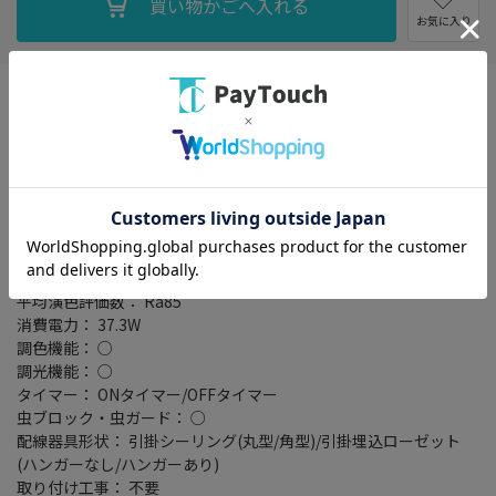
お気に入り
適用畳数： ～8畳
光源： LED
テイスト： 洋風
形状： 丸型・枠あり
定格光束： 4100ルーメン
センサー： 人感センサー
リモコン： 付属
光色： 電球色～昼光色
色温度： 2700～6500K
平均演色評価数： Ra85
消費電力： 37.3W
調色機能： ○
調光機能： ○
タイマー： ONタイマー/OFFタイマー
虫ブロック・虫ガード： ○
配線器具形状： 引掛シーリング(丸型/角型)/引掛埋込ローゼット
(ハンガーなし/ハンガーあり)
取り付け工事： 不要