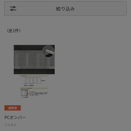
絞り込み
（全
1
件
）
PCボンバー
フルネス