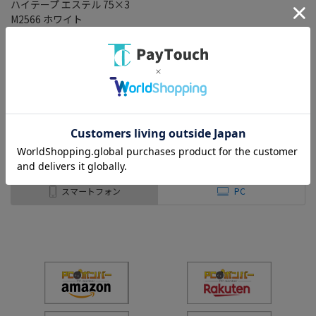
ハイテープ エステル 75×3
M2566 ホワイト
￥547
バリエーション：なし
在庫：○
（全
1
件
）
スマートフォン
PC