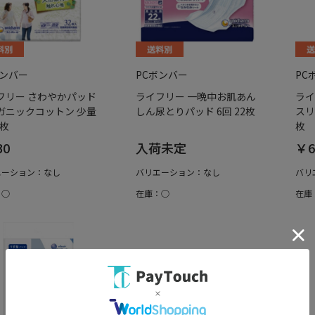
ボンバー
PCボンバー
PC
フリー さわやかパッド
ライフリー 一晩中お肌あん
ライ
ガニックコットン 少量
しん尿とりパッド 6回 22枚
スリ
2枚
枚
30
入荷未定
￥6
エーション：なし
バリエーション：なし
バリ
：○
在庫：○
在庫