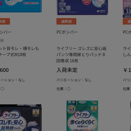
ボンバー
PCボンバー
PC
製紙
ント背モレ・横モレも
ライフリー ズレズに安心紙
ライ
テープ式M18枚
パンツ専用尿とりパッド 8
しん
回吸収 16枚
600
入荷未定
￥1
エーション：なし
バリエーション：なし
バリ
：○
在庫：○
在庫