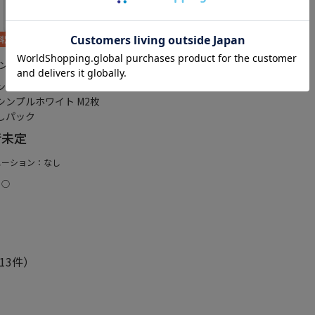
ボンバー
ント うす型パンツ下着
シンプルホワイト M2枚
しパック
荷未定
エーション：なし
：○
13件）