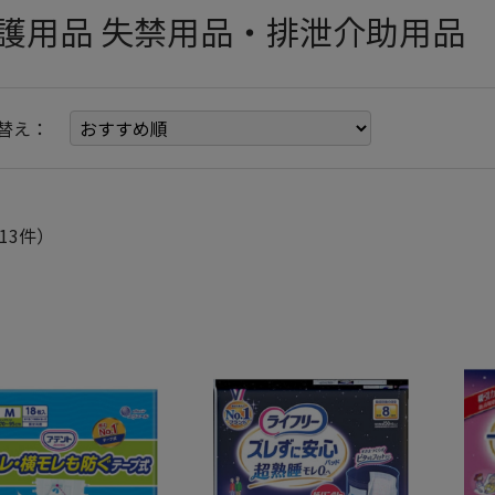
護用品 失禁用品・排泄介助用品
替え：
13件）