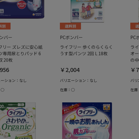
ボンバー
PCボンバー
PC
フリー ズレズに安心紙
ライフリー 歩くのらくらく
ライ
ツ専用尿とりパッド 6
うす型パンツ 2回 L 18枚
オー
 20枚
の中
956
￥2,004
￥7
エーション：なし
バリエーション：なし
バリ
：○
在庫：○
在庫