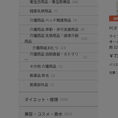
衛生日用品・衛生医療品
(56)
軽度失禁用品
(1)
介護用品 ベッド関連用品
(3)
PC
介護用品 移動・歩行支援用品
(4)
介護用品 失禁用品・排泄介助
ライ
(13)
用品
オー
用 3
介護用紙おむつ
(13)
介護用品 自助食器・カトラリ
￥7
(1)
ー
バリ
その他 介護用品
(1)
在庫
医薬品 除毛
(2)
医薬部外品
(7)
ダイエット・健康
(105)
美容・コスメ・香水
(621)