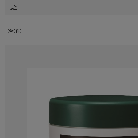
（全
9
件
）