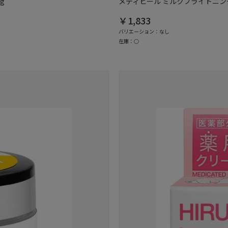
g
メディヒール ミルクブライトニング 
￥1,833
バリエーション：なし
在庫：○