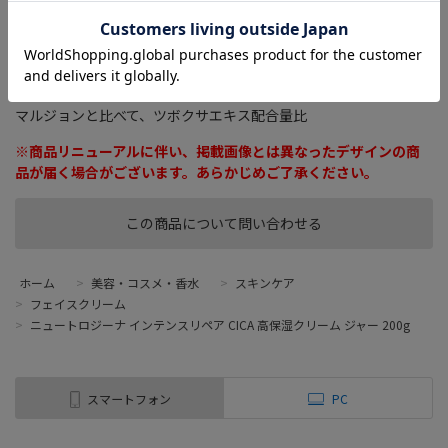
より、純度９９％のグリセリン＊１＋ＣＩＣＡ＊２が２倍＊３配
合の独自処方で、顔やからだにも使える高保湿クリーム。ぷるん
とした弾力感のあるゲルのようなクリームで肌なじみが良く、べ
たつかない。 ＊１ グリセリン：保湿成分 ＊２ ＣＩＣＡ：
ツボクサエキス ＊３ ２倍：インテンスリペア ＣＩＣＡ エ
マルジョンと比べて、ツボクサエキス配合量比
※商品リニューアルに伴い、掲載画像とは異なったデザインの商
品が届く場合がございます。あらかじめご了承ください。
この商品について問い合わせる
ホーム
>
美容・コスメ・香水
>
スキンケア
>
フェイスクリーム
>
ニュートロジーナ インテンスリペア CICA 高保湿クリーム ジャー 200g
スマートフォン
PC