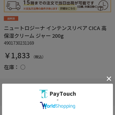
ニュートロジーナ インテンスリペア CICA 高
保湿クリーム ジャー 200g
4901730231169
￥1,833
（税込）
在庫：
○
お気に入り
ＣＩＣＡシリーズ内最長保湿。ダーマＣＩＣＡテクノロジー採用に