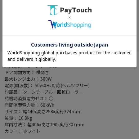
在庫がありません
お気に入り
タイプ： 単機能電子レンジ
庫内構造： ターンテーブル
ドア開閉方向： 横開き
最大レンジ出力： 500W
電源(周波数)： 50/60Hz対応(ヘルツフリー)
付属品： ターンテーブル・回転ローラー
待機時消費電力ゼロ： ○
年間消費電力量： 60kWh
サイズ： 幅440x高さ258x奥行324mm
質量： 10.8kg
庫内寸法： 幅306x高さ190x奥行307mm
カラー： ホワイト