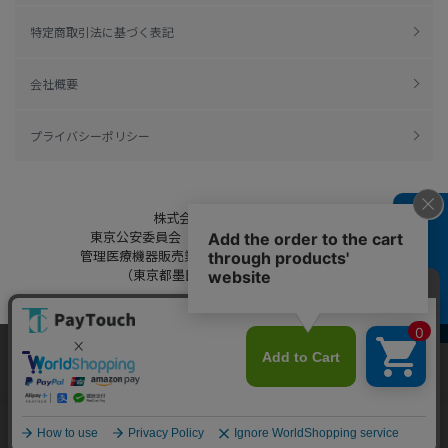
特定商取引法に基づく表記
会社概要
プライバシーポリシー
株式会社綿半ドットコム
よくある質問
東京公安委員会（許可済み） 306609804230号
管理医療機器販売業 届出日：平成27年11月19日
（東京都墨田区保健所生活衛生課）
当ウェブサイトでは、お客様により良いサービス
をご提供するため、クッキーを利用しています。
Copyright 2022
Watahan.com Co., Ltd.
サイト利用を継続することにより、クッキーの使
同意する
Powered by Watahan Partners Co., Ltd.
用に同意するものとします。詳細については「
詳
細はこちら
」をご覧ください。
ホーム
探す
マイページ
お買物かご
カテゴリ