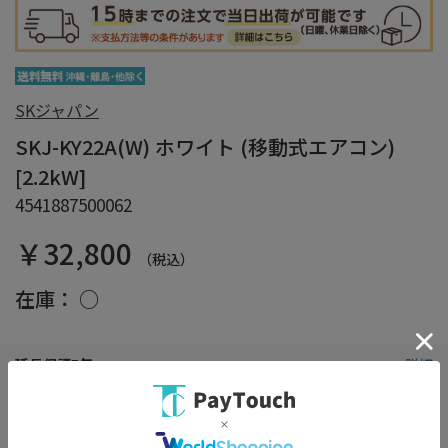
SKジャパン
SKJ-KY22A(W) ホワイト (移動式エアコン)
[2.2kW]
4541887500062
￥32,800
（税込）
在庫：
○
延長保証5年
詳細
2,886円
延長保証3年
詳細