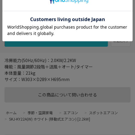
3,247円
お気に入り
冷房能力(50Hz/60Hz)：2.0KW/2.2KW
機能：風量調節2段階＋送風＋オート/タイマー
本体重量：21kg
サイズ：W303×D289×H695mm
この商品について問い合わせる
ホーム
>
季節・空調家電
>
エアコン
>
スポットエアコン
>
SKJ-KY22A(W) ホワイト (移動式エアコン) [2.2kW]