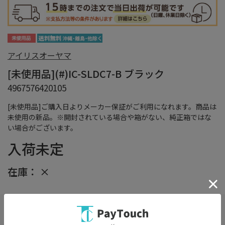
アイリスオーヤマ
[未使用品](#)IC-SLDC7-B ブラック
4967576420105
[未使用品]ご購入日よりメーカー保証がご利用になれます。商品は
未使用の新品。※開封されている場合や箱がない、純正箱ではな
い場合がございます。
入荷未定
在庫：
×
在庫がありません