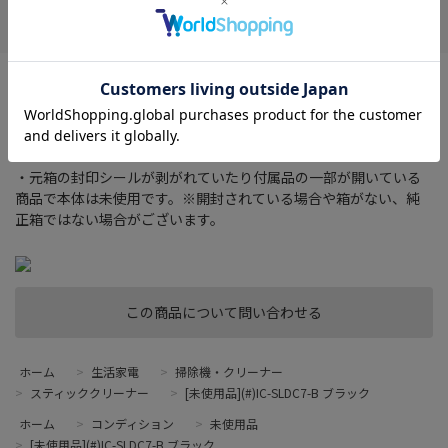
お気に入り
タイプ： スティック/ ハンディ
集じん方式： 紙パック
ヘッド種類： モーター式(自走式)
吸込仕事率： 185 W
・元箱の封印シールが剥がれていたり付属品の一部が開いている
商品で本体は未使用です。※開封されている場合や箱がない、純
正箱ではない場合がございます。
この商品について問い合わせる
ホーム
>
生活家電
>
掃除機・クリーナー
>
スティッククリーナー
>
[未使用品](#)IC-SLDC7-B ブラック
ホーム
>
コンディション
>
未使用品
>
[未使用品](#)IC-SLDC7-B ブラック