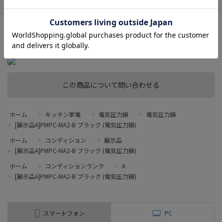
※目立ったキズ・よごれのない、非常に状態の良い展示品です。
【付属品】全てあり
この商品について問い合わせる
ホーム
>
キッチン家電
>
電気圧力鍋
>
電気圧力鍋
>
[展示品A]PMPC-MA2-B ブラック (電気圧力鍋)
ホーム
>
コンディション
>
展示品
>
[展示品A]PMPC-MA2-B ブラック (電気圧力鍋)
ホーム
>
コンディションランク
>
A
>
[展示品A]PMPC-MA2-B ブラック (電気圧力鍋)
スマートフォン
PC