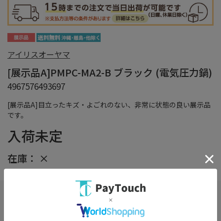
アイリスオーヤマ
[展示品A]PMPC-MA2-B ブラック (電気圧力鍋)
4967576493697
[展示品A]目立ったキズ・よごれのない、非常に状態の良い展示品
です。
入荷未定
在庫：
×
在庫がありません
お気に入り