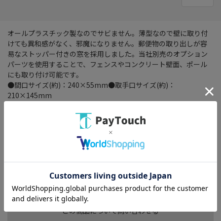
オールプラスチック製なのでサビません。薄型なので壁に取り付
けても異和感がなく、邪魔になりません。郵便物の取り出しが容
易なストッパー付きの窓を採用しました。当社別売のオプション
パーツを使用することで、フェンスやコンクリート壁面、ポール
にも取り付け可能です。
●間口サイズ(約)：240×55mm●取手口サイズ(約)：
210×145mm
★ご注文確認後に在庫状況をお調べいたします。
★ご着金及び決済確認後の発注のため、お届けまでにお時間が掛
かります。（出荷目安：6-10営業日）
★メーカー在庫品切れの際はご返金対応とさせていただきます。
★お客様都合による、ご注文後のキャンセル・返品は承れませ
ん。
★他の商品との同時購入、配送希望時間帯のご指定は承りかねま
す。
この商品について問い合わせる