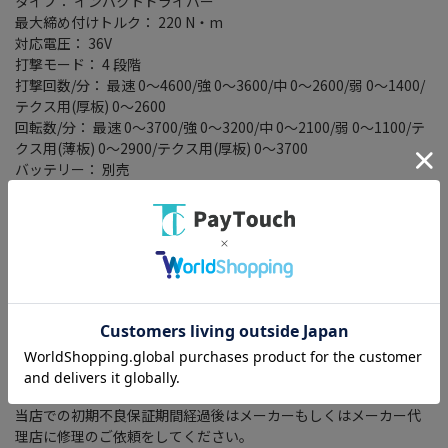
タイプ： インパクトドライバー
最大締め付けトルク： 220 N・m
対応電圧： 36V
打撃モード： 4 段階
打撃回数/分： 最速 0～4600/強 0～3600/中 0～2600/弱 0～1400/
テクス用(厚板) 0～2600
回転数/分： 最速 0～3700/強 0～3200/中 0～2100/弱 0～1100/テ
クス用(薄板) 0～2900/テクス用(厚板) 0～3700
バッテリー： 別売
充電器： 別売
ケース： 別売
LEDライト： ○
防塵・防滴： ○
製品保証について
電動工具カテゴリの商品は使用上の特性につき、メーカーが保証
書を付けていない場合がございます。
お手数ですが製品の保証についてはメーカーにご確認下さいます
ようお願い致します。
当店での保証は初期不良対応期間（7日間）のみとなります。
当店での初期不良保証期間経過後はメーカーもしくはメーカー代
理店に修理のご依頼をしてください。