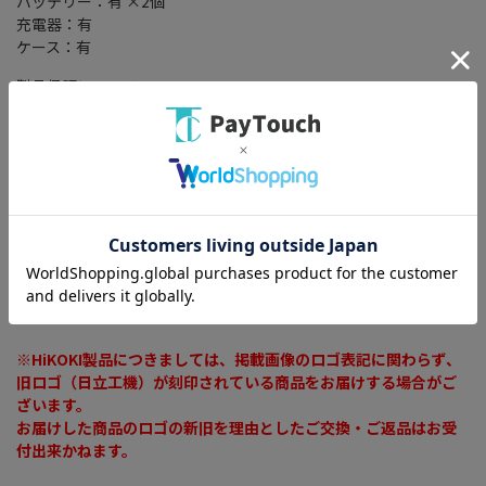
バッテリー：有 ×2個
充電器：有
ケース：有
製品保証について
電動工具カテゴリの商品は使用上の特性につき、メーカーが保証
書を付けていない場合がございます。
お手数ですが製品の保証についてはメーカーにご確認下さいます
ようお願い致します。
当店での保証は初期不良対応期間（7日間）のみとなります。
当店での初期不良保証期間経過後はメーカーもしくはメーカー代
理店に修理のご依頼をしてください。
※誤った使用方法による故障や過度な負荷、落下水没等による故
障の場合は有償修理となります。
※メーカー判断により有償修理となる事があります。
※HiKOKI製品につきましては、掲載画像のロゴ表記に関わらず、
旧ロゴ（日立工機）が刻印されている商品をお届けする場合がご
ざいます。
お届けした商品のロゴの新旧を理由としたご交換・ご返品はお受
付出来かねます。