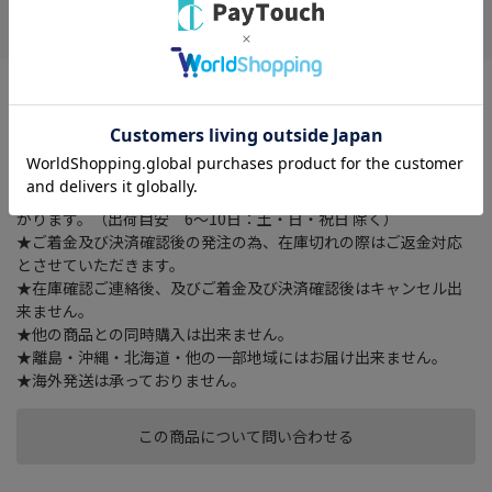
お気に入り
※配送時の時間指定は出来ませんのでご了承下さいませ。
外形寸法 幅 54 × 奥行き 54 × 高さ 2082 （mm）、総耐荷重
200kg、質量 約5.5kg、付属品 －
★ご注文確認後に在庫状況をお調べいたします。
★ご着金及び決済確認後の発注のため、お届けまでにお時間が掛
かります。（出荷目安 6～10日：土・日・祝日 除く）
★ご着金及び決済確認後の発注の為、在庫切れの際はご返金対応
とさせていただきます。
★在庫確認ご連絡後、及びご着金及び決済確認後はキャンセル出
来ません。
★他の商品との同時購入は出来ません。
★離島・沖縄・北海道・他の一部地域にはお届け出来ません。
★海外発送は承っておりません。
この商品について問い合わせる