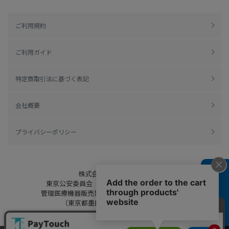
ご利用規約
ご利用ガイド
特定商取引法に基づく表記
会社概要
プライバシーポリシー
株式会社綿半ドットコム
よくある質問
東京公安委員会（許可済み） 306609804230号
管理医療機器販売業 届出日：平成27年11月19日
（東京都墨田区保健所生活衛生課）