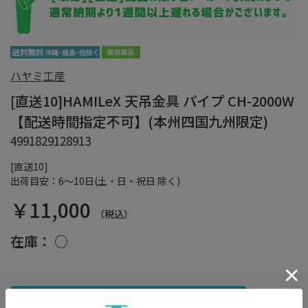
ハヤミ工産
[直送10]HAMILeX 天吊金具 パイプ CH-2000W
【配送時間指定不可】(本州四国九州限定)
4991829128913
[直送10]
出荷目安：6～10日(土・日・祝日 除く)
￥11,000
（税込）
在庫：
○