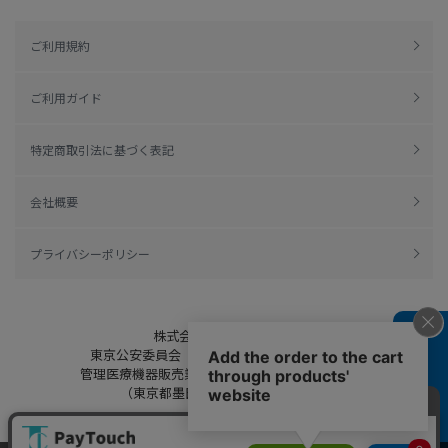
ご利用規約
ご利用ガイド
特定商取引法に基づく表記
会社概要
プライバシーポリシー
株式会社綿半ドットコム
よくある質問
東京公安委員会（許可済み） 306609804230号
管理医療機器販売業 届出日：平成27年11月19日
（東京都墨田区保健所生活衛生課）