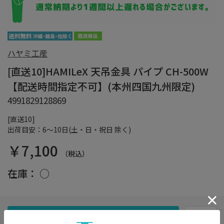
ハヤミ工産
[直送10]HAMILeX 天吊金具 パイプ CH-500W
【配送時間指定不可】(本州四国九州限定)
4991829128869
[直送10]
出荷目安：6～10日(土・日・祝日 除く)
￥7,100
（税込）
在庫：
○