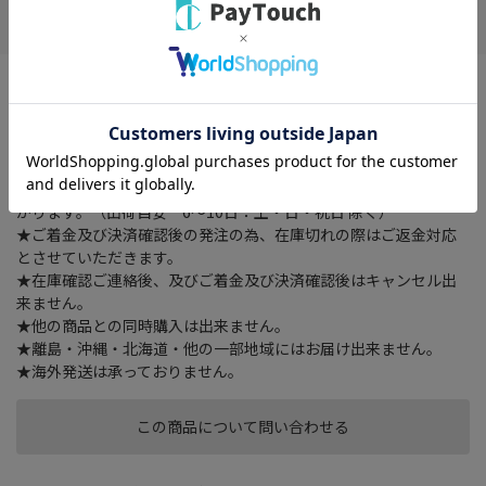
お気に入り
※配送時の時間指定は出来ませんのでご了承下さいませ。
外形寸法 幅 54 × 奥行き 54 × 高さ 582 （mm）、総耐荷重
200kg、質量 約1.5kg、付属品 －
★ご注文確認後に在庫状況をお調べいたします。
★ご着金及び決済確認後の発注のため、お届けまでにお時間が掛
かります。（出荷目安 6～10日：土・日・祝日 除く）
★ご着金及び決済確認後の発注の為、在庫切れの際はご返金対応
とさせていただきます。
★在庫確認ご連絡後、及びご着金及び決済確認後はキャンセル出
来ません。
★他の商品との同時購入は出来ません。
★離島・沖縄・北海道・他の一部地域にはお届け出来ません。
★海外発送は承っておりません。
この商品について問い合わせる