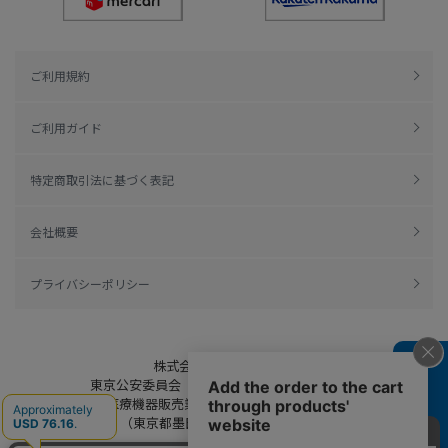
ご利用規約
ご利用ガイド
特定商取引法に基づく表記
会社概要
プライバシーポリシー
株式会社綿半ドットコム
よくある質問
東京公安委員会（許可済み） 306609804230号
管理医療機器販売業 届出日：平成27年11月19日
（東京都墨田区保健所生活衛生課）