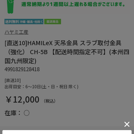
ハヤミ工産
[直送10]HAMILeX 天吊金具 スラブ取付金具
（強化） CH-5B 【配送時間指定不可】(本州四
国九州限定)
4991829128418
[直送10]
出荷目安：6～10日(土・日・祝日 除く)
￥12,000
（税込）
在庫：
○