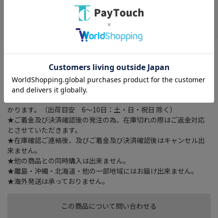
お気に入り
※配送時の時間指定は出来ませんのでご了承下さいませ。
外形寸法 幅 320 × 奥行き 320 × 高さ 300 （mm）、総耐荷重
200kg、質量 約6.5kg、付属品 －
★ご注文確認後に在庫状況をお調べいたします。
★ご着金及び決済確認後の発注のため、お届けまでにお時間が掛
かります。（出荷目安 6～10日：土・日・祝日 除く）
★ご着金及び決済確認後の発注の為、在庫切れの際はご返金対応
とさせていただきます。
★在庫確認ご連絡後、及びご着金及び決済確認後はキャンセル出
来ません。
★他の商品との同時購入は出来ません。
★離島・沖縄・北海道・他の一部地域にはお届け出来ません。
★海外発送は承っておりません。
この商品について問い合わせる