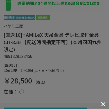
ハヤミ工産
[直送10]HAMILeX 天吊金具 テレビ取付金具
CH-83B 【配送時間指定不可】(本州四国九州
限定)
4991829128456
[直送10]
出荷目安：6～10日(土・日・祝日 除く)
￥28,500
（税込）
在庫：
○