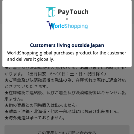
お気に入り
※配送時の時間指定は出来ませんのでご了承下さいませ。
外形寸法 幅 780 × 奥行き 249 × 高さ 433 （mm）、総耐荷重
110kg (※取付ディスプレイ：110kg以下)、質量 約12.5kg、付属
品 ディスプレイ取付ネジセット、化粧カバー、盗難防止金具
★ご注文確認後に在庫状況をお調べいたします。
★ご着金及び決済確認後の発注のため、お届けまでにお時間が掛
かります。（出荷目安 6～10日：土・日・祝日 除く）
★ご着金及び決済確認後の発注の為、在庫切れの際はご返金対応
とさせていただきます。
★在庫確認ご連絡後、及びご着金及び決済確認後はキャンセル出
来ません。
★他の商品との同時購入は出来ません。
★離島・沖縄・北海道・他の一部地域にはお届け出来ません。
★海外発送は承っておりません。
この商品について問い合わせる