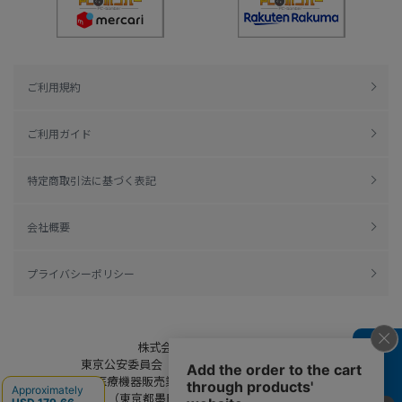
ご利用規約
ご利用ガイド
特定商取引法に基づく表記
会社概要
プライバシーポリシー
株式会社綿半ドットコム
よくある質問
東京公安委員会（許可済み） 306609804230号
管理医療機器販売業 届出日：平成27年11月19日
（東京都墨田区保健所生活衛生課）