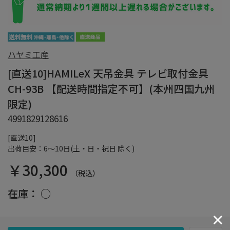
ハヤミ工産
[直送10]HAMILeX 天吊金具 テレビ取付金具
CH-93B 【配送時間指定不可】(本州四国九州
限定)
4991829128616
[直送10]
出荷目安：6～10日(土・日・祝日 除く)
￥30,300
（税込）
在庫：
○