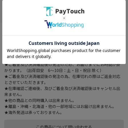
お気に入り
※配送時の時間指定は出来ませんのでご了承下さいませ。
外形寸法 幅 930 × 奥行き 249 × 高さ 533 （mm）、総耐荷重
140kg (※取付ディスプレイ：140kg以下)、質量 約13.5kg、付属
品 ディスプレイ取付ネジセット、化粧カバー、盗難防止金具
★ご注文確認後に在庫状況をお調べいたします。
★ご着金及び決済確認後の発注のため、お届けまでにお時間が掛
かります。（出荷目安 6～10日：土・日・祝日 除く）
★ご着金及び決済確認後の発注の為、在庫切れの際はご返金対応
とさせていただきます。
★在庫確認ご連絡後、及びご着金及び決済確認後はキャンセル出
来ません。
★他の商品との同時購入は出来ません。
★離島・沖縄・北海道・他の一部地域にはお届け出来ません。
★海外発送は承っておりません。
この商品について問い合わせる