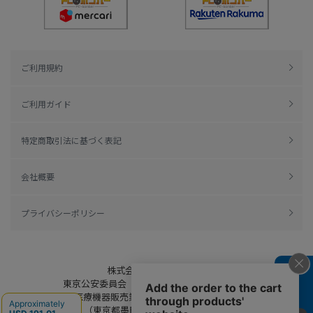
ご利用規約
ご利用ガイド
特定商取引法に基づく表記
会社概要
プライバシーポリシー
株式会社綿半ドットコム
よくある質問
東京公安委員会（許可済み） 306609804230号
管理医療機器販売業 届出日：平成27年11月19日
（東京都墨田区保健所生活衛生課）