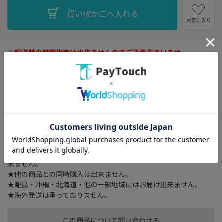
お気に入り
※配送時の時間指定は出来ませんのでご了承下さいませ。
外形寸法 幅 413 × 奥行き 68 × 高さ 1339.5 （mm）、総耐荷重
40kg (※取付テレビ：40kg以下)、質量 約9.5kg、付属品 棚板1
枚、テレビ取付ネジセット
★ご注文確認後に在庫状況をお調べいたします。
★ご着金及び決済確認後の発注のため、お届けまでにお時間が掛
かります。（出荷目安 6～10日：土・日・祝日 除く）
★ご着金及び決済確認後の発注の為、在庫切れの際はご返金対応
とさせていただきます。
★在庫確認ご連絡後、及びご着金及び決済確認後はキャンセル出
来ません。
★他の商品との同時購入は出来ません。
★離島・沖縄・北海道・他の一部地域にはお届け出来ません。
★海外発送は承っておりません。
この商品について問い合わせる