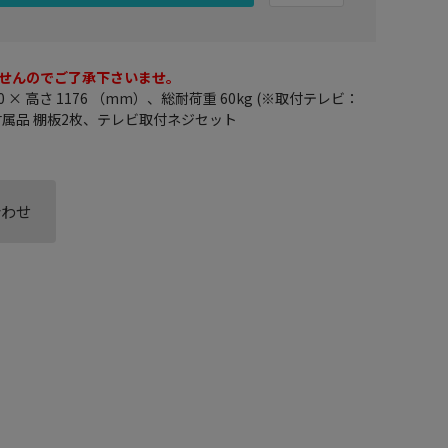
せんのでご了承下さいませ。
80 × 高さ 1176 （mm）、総耐荷重 60kg (※取付テレビ：
g、付属品 棚板2枚、テレビ取付ネジセット
合わせ