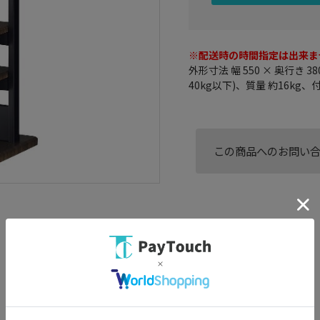
※配送時の時間指定は出来ま
外形寸法 幅 550 × 奥行き 3
40kg以下)、質量 約16k
この商品へのお問い