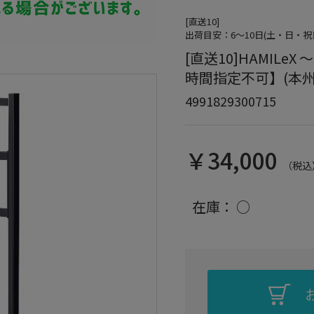
[直送10]
出荷目安：6～10日(土・日・祝日
[直送10]HAMILeX
時間指定不可】(本
4991829300715
￥34,000
（税込
在庫：
○