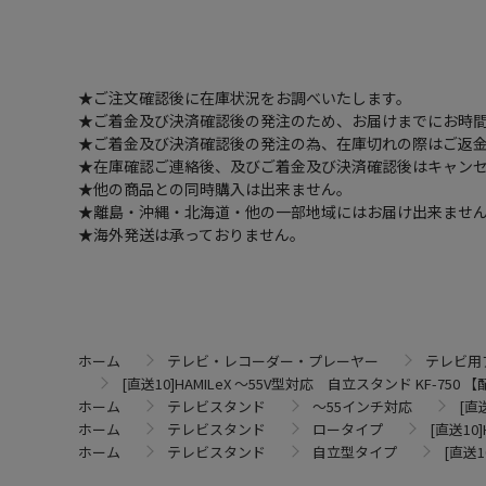
★ご注文確認後に在庫状況をお調べいたします。
★ご着金及び決済確認後の発注のため、お届けまでにお時間
★ご着金及び決済確認後の発注の為、在庫切れの際はご返
★在庫確認ご連絡後、及びご着金及び決済確認後はキャン
★他の商品との同時購入は出来ません。
★離島・沖縄・北海道・他の一部地域にはお届け出来ませ
★海外発送は承っておりません。
ホーム
テレビ・レコーダー・プレーヤー
テレビ用
[直送10]HAMILeX ～55V型対応 自立スタンド KF-7
ホーム
テレビスタンド
～55インチ対応
[直
ホーム
テレビスタンド
ロータイプ
[直送10
ホーム
テレビスタンド
自立型タイプ
[直送