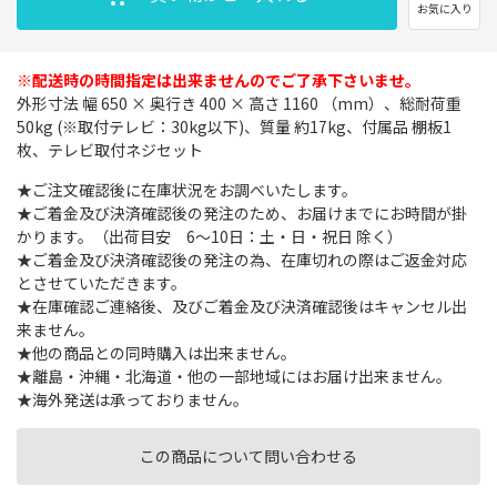
お気に入り
※配送時の時間指定は出来ませんのでご了承下さいませ。
外形寸法 幅 650 × 奥行き 400 × 高さ 1160 （mm）、総耐荷重
50kg (※取付テレビ：30kg以下)、質量 約17kg、付属品 棚板1
枚、テレビ取付ネジセット
★ご注文確認後に在庫状況をお調べいたします。
★ご着金及び決済確認後の発注のため、お届けまでにお時間が掛
かります。（出荷目安 6～10日：土・日・祝日 除く）
★ご着金及び決済確認後の発注の為、在庫切れの際はご返金対応
とさせていただきます。
★在庫確認ご連絡後、及びご着金及び決済確認後はキャンセル出
来ません。
★他の商品との同時購入は出来ません。
★離島・沖縄・北海道・他の一部地域にはお届け出来ません。
★海外発送は承っておりません。
この商品について問い合わせる