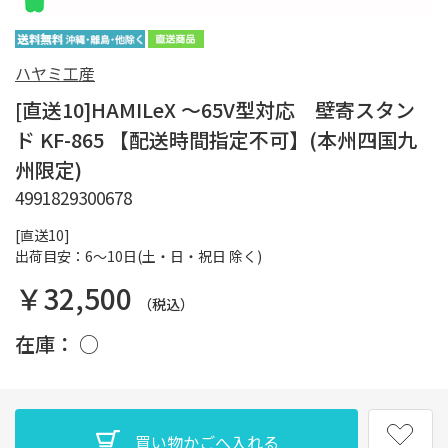
ハヤミ工産
[直送10]HAMILeX ～65V型対応 壁寄スタン
ド KF-865 【配送時間指定不可】(本州四国九
州限定)
4991829300678
[直送10]
出荷目安：6～10日(土・日・祝日 除く)
￥32,500
（税込）
在庫：
○