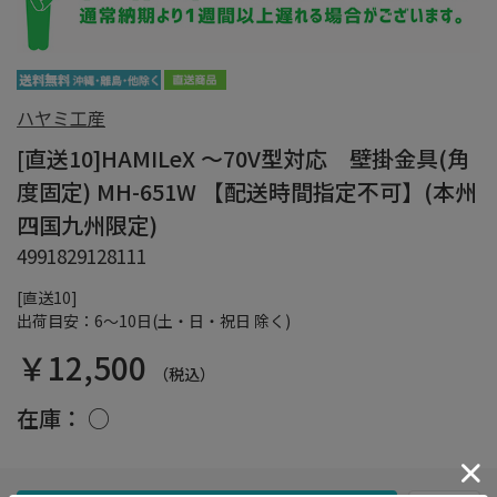
ハヤミ工産
[直送10]HAMILeX ～70V型対応 壁掛金具(角
度固定) MH-651W 【配送時間指定不可】(本州
四国九州限定)
4991829128111
[直送10]
出荷目安：6～10日(土・日・祝日 除く)
￥12,500
（税込）
在庫：
○