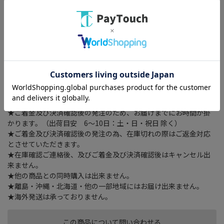
お気に入り
※配送時の時間指定は出来ませんのでご了承下さいませ。
外形寸法 幅 500 × 奥行き 71.5 × 高さ 292 （mm）、総耐荷重
80kg (※取付ディスプレイ：80kg以下)、質量 約4.5kg付属品 、デ
ィスプレイ取付ネジセット
★ご注文確認後に在庫状況をお調べいたします。
★ご着金及び決済確認後の発注のため、お届けまでにお時間が掛
かります。（出荷目安 6～10日：土・日・祝日 除く）
★ご着金及び決済確認後の発注の為、在庫切れの際はご返金対応
とさせていただきます。
★在庫確認ご連絡後、及びご着金及び決済確認後はキャンセル出
来ません。
★他の商品との同時購入は出来ません。
★離島・沖縄・北海道・他の一部地域にはお届け出来ません。
★海外発送は承っておりません。
この商品について問い合わせる