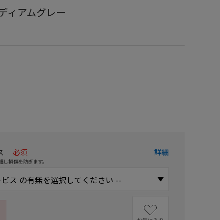
m ミディアムグレー
）
ス
必須
詳細
護し損傷を防ぎます。
お気に入り