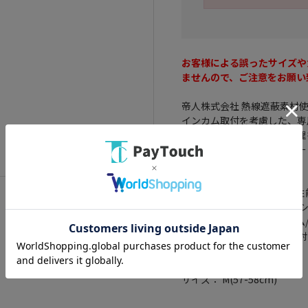
お客様による誤ったサイズや
ませんので、ご注意をお願い
帝人株式会社 熱線遮蔽素材使
インカム取付を考慮した、専
パーツレイアウトや装飾処理
エア吹き出し面とブレスガー
さも抑制
性能・製品詳細： T.P.S.(高
ー(PAT.)/ ヘッドベンチ
能無)/ チンオープンシステム
ド/ 内装フル脱着可能/ 眼鏡
ャッター
規格： SG(自動二輪車用)
サイズ： M(57-58cm)