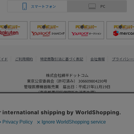
スマートフォン
PC
ガイド
ご利用規約
特定商取引法に基づく表記
会社情報
プライバシー
株式会社綿半ドットコム
東京公安委員会（許可済み） 306609804230号
管理医療機器販売業 届出日：平成27年11月19日
（東京都墨田区保健所生活衛生課）
PCボンバー
Copyright 2022
Watahan.com Co., Ltd. Powered by Watahan Partner
、クッキーを利用しています。サイト利用を継続することにより、クッ