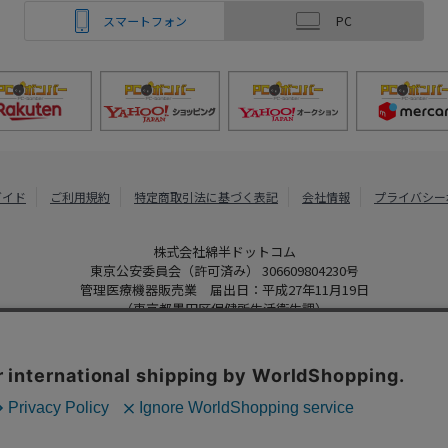
スマートフォン
PC
ガイド
ご利用規約
特定商取引法に基づく表記
会社情報
プライバシー
株式会社綿半ドットコム
東京公安委員会（許可済み） 306609804230号
管理医療機器販売業 届出日：平成27年11月19日
（東京都墨田区保健所生活衛生課）
PCボンバー
Copyright 2022
Watahan.com Co., Ltd. Powered by Watahan Partner
、クッキーを利用しています。サイト利用を継続することにより、クッ