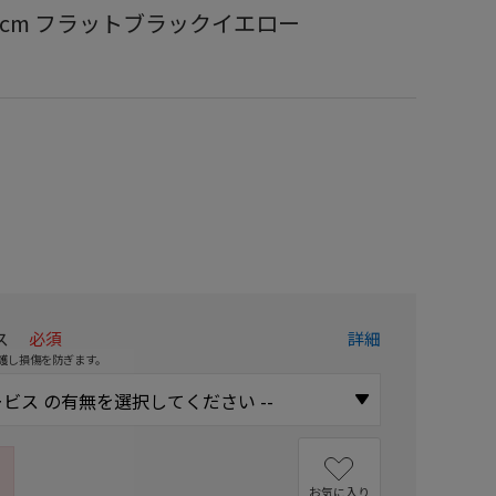
57-58cm フラットブラックイエロー
）
ス
必須
詳細
護し損傷を防ぎます。
お気に入り