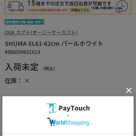
OGK カブト(オージーケーカブト)
SHUMA XL61-62cm パールホワイト
4966094601614
入荷未定
（税込）
在庫：
×
しっかり梱包サービス
（※選択必須）
詳細
※商品の箱をエアクッションで保護し損傷を防ぎます。