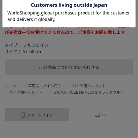
お気に入り
お客様による誤ったサイズやカラーの商品購入に関して、返品及
び交換は一切お受けできませんので、ご注意をお願い致します。
タイプ： フルフェイス
サイズ： 57-58cm
この商品について問い合わせる
ホーム
>
車用品・バイク用品
>
バイク用ヘルメット
>
バイク用ヘルメット
>
SHUMA FROZE M57-58cm ブラックブルー
スマートフォン
PC