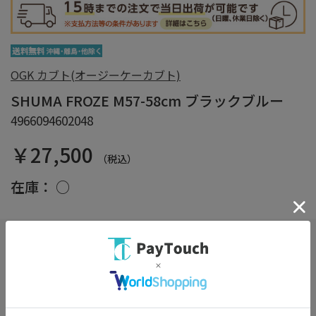
OGK カブト(オージーケーカブト)
SHUMA FROZE M57-58cm ブラックブルー
4966094602048
￥27,500
（税込）
在庫：
○
しっかり梱包サービス
（※選択必須）
詳細
※商品の箱をエアクッションで保護し損傷を防ぎます。