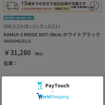
OGK カブト(オージーケーカブト)
KAMUI-3 RIDGE M57-58cm ホワイトブラック
4966094628116
￥31,280
（税込）
在庫：
しっかり梱包サービス
（※選択必須）
詳細
※商品の箱をエアクッションで保護し損傷を防ぎます。