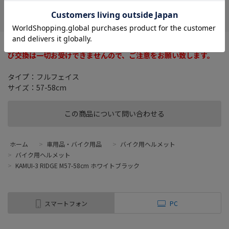
お気に入り
お客様による誤ったサイズやカラーの商品購入に関して、返品及
び交換は一切お受けできませんので、ご注意をお願い致します。
タイプ：フルフェイス
サイズ：57-58cm
この商品について問い合わせる
ホーム
>
車用品・バイク用品
>
バイク用ヘルメット
>
バイク用ヘルメット
>
KAMUI-3 RIDGE M57-58cm ホワイトブラック
スマートフォン
PC