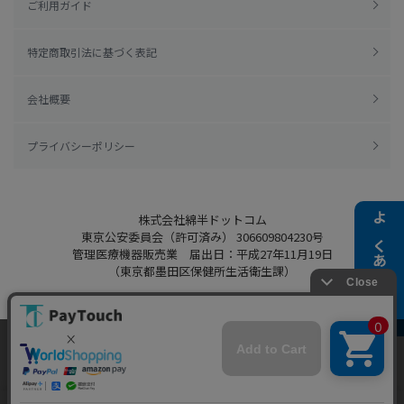
ご利用ガイド
特定商取引法に基づく表記
会社概要
プライバシーポリシー
株式会社綿半ドットコム
よくある質問
東京公安委員会（許可済み） 306609804230号
管理医療機器販売業 届出日：平成27年11月19日
（東京都墨田区保健所生活衛生課）
当ウェブサイトでは、お客様により良いサービス
Copyright 2022
Watahan.com Co., Ltd.
をご提供するため、クッキーを利用しています。
Powered by Watahan Partners Co., Ltd.
サイト利用を継続することにより、クッキーの使
同意する
用に同意するものとします。詳細については「
詳