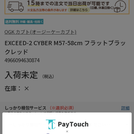
OGK カブト(オージーケーカブト)
EXCEED-2 CYBER M57-58cm フラットブラッ
クレッド
4966094630874
入荷未定
（税込）
在庫：
×
しっかり梱包サービス
（※選択必須）
詳細
※商品の箱をエアクッションで保護し損傷を防ぎます。