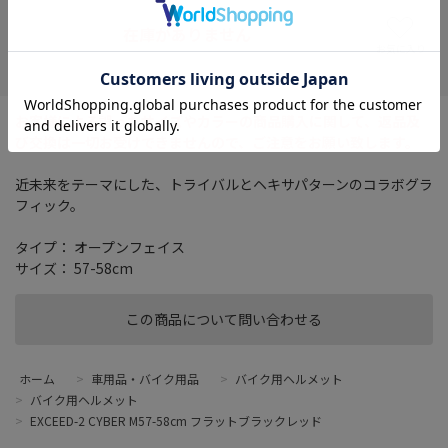
在庫がありません
お気に入り
お客様による誤ったサイズやカラーの商品購入に関して、返品及
び交換は一切お受けできませんので、ご注意をお願い致します。
近未来をテーマにした、トライバルとヘキサパターンのコラボグラ
フィック。
タイプ： オープンフェイス
サイズ： 57-58cm
この商品について問い合わせる
ホーム
>
車用品・バイク用品
>
バイク用ヘルメット
>
バイク用ヘルメット
>
EXCEED-2 CYBER M57-58cm フラットブラックレッド