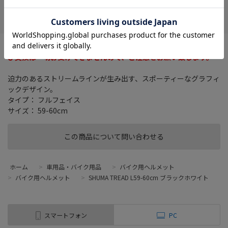
在庫がありません
お気に入り
お客様による誤ったサイズやカラーの商品購入に関して、返品及
び交換は一切お受けできませんので、ご注意をお願い致します。
迫力のあるストリームラインが生み出す、スポーティーなグラフィ
ックデザイン。
タイプ： フルフェイス
サイズ： 59-60cm
この商品について問い合わせる
ホーム
>
車用品・バイク用品
>
バイク用ヘルメット
>
バイク用ヘルメット
>
SHUMA TREAD L59-60cm ブラックホワイト
スマートフォン
PC