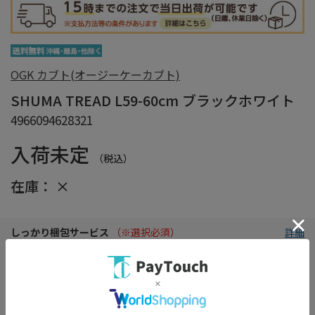
OGK カブト(オージーケーカブト)
SHUMA TREAD L59-60cm ブラックホワイト
4966094628321
入荷未定
（税込）
在庫：
×
しっかり梱包サービス
（※選択必須）
詳細
※商品の箱をエアクッションで保護し損傷を防ぎます。