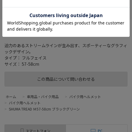
在庫がありません
お気に入り
お客様による誤ったサイズやカラーの商品購入に関して、返品及
び交換は一切お受けできませんので、ご注意をお願い致します。
迫力のあるストリームラインが生み出す、スポーティーなグラフィ
ックデザイン。
タイプ： フルフェイス
サイズ： 57-58cm
この商品について問い合わせる
ホーム
>
車用品・バイク用品
>
バイク用ヘルメット
>
バイク用ヘルメット
>
SHUMA TREAD Ｍ57-58cm ブラックグリーン
スマートフォン
PC