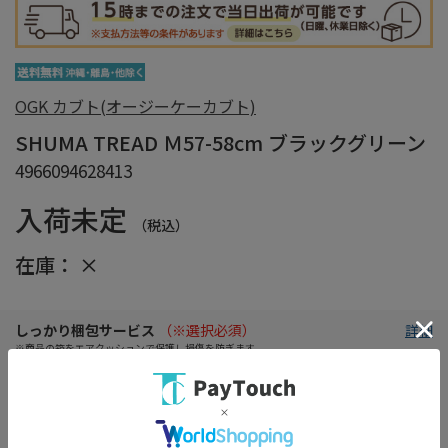
OGK カブト(オージーケーカブト)
SHUMA TREAD Ｍ57-58cm ブラックグリーン
4966094628413
入荷未定
（税込）
在庫：
×
しっかり梱包サービス
（※選択必須）
詳細
※商品の箱をエアクッションで保護し損傷を防ぎます。