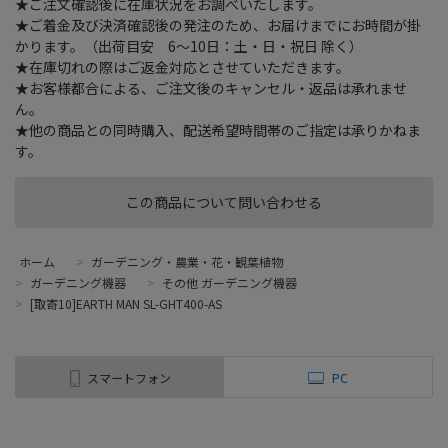
★ご注文確認後に在庫状況をお調べいたします。
★ご着金及び決済確認後の発注のため、お届けまでにお時間が掛
かります。（出荷目安 6～10日：土・日・祝日 除く）
★在庫切れの際はご返金対応とさせていただきます。
★お客様都合による、ご注文後のキャンセル・返品は承れませ
ん。
★他の商品との同時購入、配送希望時間帯のご指定は承りかねま
す。
この商品について問い合わせる
ホーム
>
ガーデニング・農業・花・観葉植物
>
ガーデニング機器
>
その他 ガーデニング機器
>
[取寄10]EARTH MAN SL-GHT400-AS
スマートフォン
PC