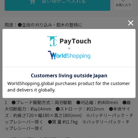
お気に入り
用途：●生垣の刈り込み・庭木の整枝に
特長：●刈込幅：約400ｍｍ ●専用バッテリーパック1個付
き ●充電残量表示機能付き ●両刃駆動ステンレスブレー
ド！サビに強いステンレス製 ●チップレシーバー付き！刈り取
った枝・葉が樹木の中に落ちにくくスムーズに作業ができる。●
安全設計 ダブルアクションスイッチ搭載
付属品・セット内容：●ヘッジトリマー本体×1 ●ブレードカバ
ー×1 ●チップレシーバー×1 ●チップレシーバー固定ネジ
×2 ●充電器：有(18V専用充電器×1) ●バッテリー：有(18V
専用2.0Ahバッテリーパック×1) ●取扱説明書×１ ●ケース：
無し
仕様：●モーター電圧：DC18V ●ストロ ーク数：約1,400min-
1 ●ブレード駆動方式：両刃駆動 ●刈込幅：約400mm ●最
大切断能力：約φ14mm ●ストロ ーク：約12ｍｍ ●本体サイ
ズ：約長さ720×幅180×高さ180(mm) ※バッテリーパック・チ
ップレシーバー除く ●質 量 約1.7kg ※バッテリーパック・チ
ップレシーバー除く