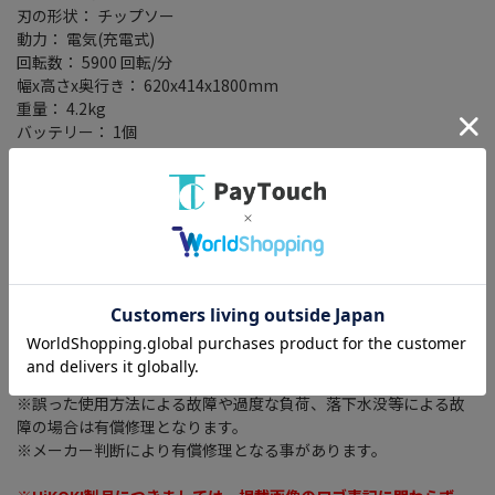
刃の形状： チップソー
動力： 電気(充電式)
回転数： 5900 回転/分
幅x高さx奥行き： 620x414x1800mm
重量： 4.2kg
バッテリー： 1個
充電器： 有
ケース： 無
製品保証について
電動工具カテゴリの商品は使用上の特性につき、メーカーが保証
書を付けていない場合がございます。
お手数ですが製品の保証についてはメーカーにご確認下さいます
ようお願い致します。
当店での保証は初期不良対応期間（7日間）のみとなります。
当店での初期不良保証期間経過後はメーカーもしくはメーカー代
理店に修理のご依頼をしてください。
※誤った使用方法による故障や過度な負荷、落下水没等による故
障の場合は有償修理となります。
※メーカー判断により有償修理となる事があります。