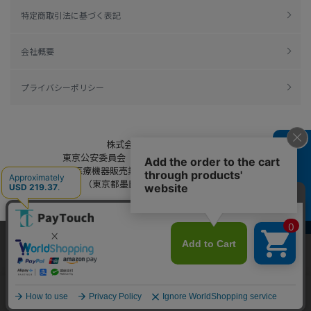
特定商取引法に基づく表記
会社概要
プライバシーポリシー
株式会社綿半ドットコム
よくある質問
東京公安委員会（許可済み） 306609804230号
管理医療機器販売業 届出日：平成27年11月19日
（東京都墨田区保健所生活衛生課）
当ウェブサイトでは、お客様により良いサービス
Copyright 2022
Watahan.com Co., Ltd.
をご提供するため、クッキーを利用しています。
Powered by Watahan Partners Co., Ltd.
サイト利用を継続することにより、クッキーの使
同意する
用に同意するものとします。詳細については「
詳
細はこちら
」をご覧ください。
ホーム
探す
マイページ
お買物かご
カテゴリ