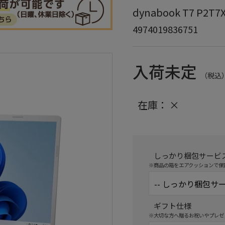
dynabook T7 P
4974019836751
入荷未定
（税込
在庫：
×
しっかり梱包サービ
※商品の箱をエアクッションで保
ギフト仕様
※大切な方へ贈るお祝いやプレゼ