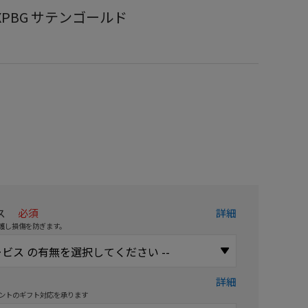
2T7XPBG サテンゴールド
）
ス
必須
詳細
護し損傷を防ぎます。
詳細
ントのギフト対応を承ります