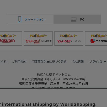
スマートフォン
PC
ガイド
ご利用規約
特定商取引法に基づく表記
会社情報
プライバシー
株式会社綿半ドットコム
東京公安委員会（許可済み） 306609804230号
管理医療機器販売業 届出日：平成27年11月19日
（東京都墨田区保健所生活衛生課）
PCボンバー
Copyright 2022
Watahan.com Co., Ltd. Powered by Watahan Partner