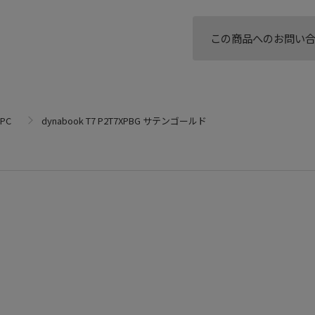
この商品へのお問い
PC
dynabook T7 P2T7XPBG サテンゴールド