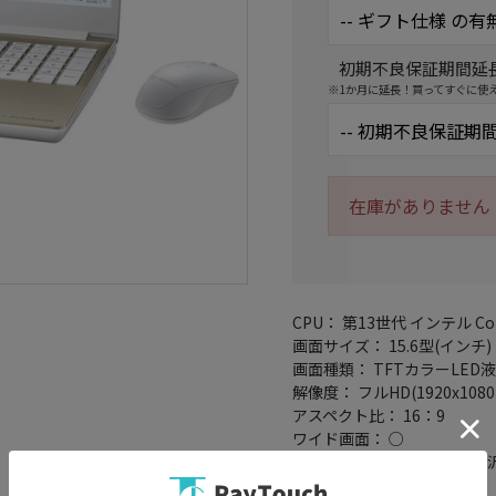
初期不良保証期間延
※1か月に延長！買ってすぐに使
在庫がありません
CPU： 第13世代 インテル Core 
画面サイズ： 15.6型(インチ)
画面種類： TFTカラーLED
解像度： フルHD(1920x1080
アスペクト比： 16：9
ワイド画面： ○
表面処理： ノングレア(非光沢
メモリ容量： 16GB