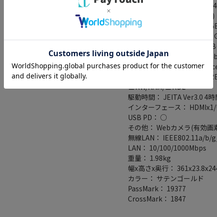
メモリ規格： DDR5 PC5-384
メモリスロット(空き)： 2(0)
ストレージ容量： SSD 512G
ビデオチップ： Intel Iris Xe G
ビデオメモリ： 最大8186M
OS： Windows 11 Home 64b
Office詳細： Microsoft Offic
ドライブ規格： BD-R/BD-RE/B
±RW/RAM/±RDL
駆動時間： JEITA Ver3.0 4
インターフェース： HDMIx1/USB
USB PD： ○
その他： Webカメラ(有効画素
無線LAN： IEEE802.11a/b/g/
LAN： 10/100/1000Mbps
重量： 1.98kg
幅x高さx奥行： 361x23.8x2
カラー： サテンゴールド
PassMark： 19377
CrossMark： 1847