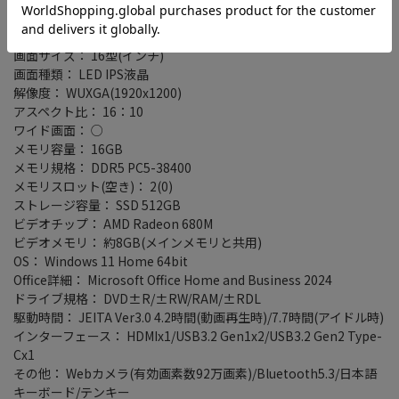
CPU： AMD Ryzen 7 7735U/2.7GHz/8コア
画面サイズ： 16型(インチ)
画面種類： LED IPS液晶
解像度： WUXGA(1920x1200)
アスペクト比： 16：10
ワイド画面： ○
メモリ容量： 16GB
メモリ規格： DDR5 PC5-38400
メモリスロット(空き)： 2(0)
ストレージ容量： SSD 512GB
ビデオチップ： AMD Radeon 680M
ビデオメモリ： 約8GB(メインメモリと共用)
OS： Windows 11 Home 64bit
Office詳細： Microsoft Office Home and Business 2024
ドライブ規格： DVD±R/±RW/RAM/±RDL
駆動時間： JEITA Ver3.0 4.2時間(動画再生時)/7.7時間(アイドル時)
インターフェース： HDMIx1/USB3.2 Gen1x2/USB3.2 Gen2 Type-
Cx1
その他： Webカメラ(有効画素数92万画素)/Bluetooth5.3/日本語
キーボード/テンキー