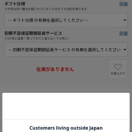
ギフト仕様
詳細
※大切な方へ贈るお祝いやプレゼントのギフト対応を承ります
初期不良保証期間延長サービス
詳細
※1か月に延長！買ってすぐに使えなくても安心！
在庫がありません
お気に入り
・ 16.0型ワイド16:10WUXGA（1920×1200）ディスプレイのノー
トPC。CPUはAMD Ryzen 7 7735U、メモリーは16GB。
・ Microsoft Office Home & Business 2024が付属。DVDスーパー
マルチドライブを搭載し、コンテンツ視聴やデータ保存に便利。
・ パソコンの気になることをAIに相談できる「LAVIE AI Plus」や
パソコンのトラブルを解決に導く「LAVIEサポート」など便利に使
えるアプリを搭載。