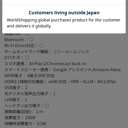
Hulu： ○
U-NEXT： ○
Rakuten TV： ○
TELASA： ○
有線LAN： ○
無線LAN： ○
Bluetooth： ○
Wi-Fi Direct対応： ○
ホームネットワーク機能： ソニールームリンク
DTCP-IP： ○
スマホ連携： AirPlay 2/Chromecast built-in
スマートスピーカー連携： Google アシスタント/Amazon Alexa
HDMI端子： 4端子/ARC対応
HDMI2.1規格対応機能： eARC対応・VRR・ALLM・4K/120fps
USB端子： 2
光デジタル音声出力端子： 1
LAN端子： 1
ヘッドホン出力端子： ○
視聴距離(目安)： 1 m
消費電力： 230W
待機時消費電力： 0.5W