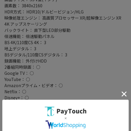
画素数： 3840x2160
HDR方式： HDR10/ドルビービジョン/HLG
映像処理エンジン： 高画質プロセッサー XR/超解像エンジン XR
4K アップスケーリング
バックライト： 直下型LED部分駆動
倍速機能： 倍速駆動パネル
BS 4K/110度CS 4K： 3
地上デジタル： 3
BSデジタル/110度CSデジタル： 3
録画機能： 外付けHDD
2番組同時録画： ○
Google TV： ○
YouTube： ○
Amazonプライム・ビデオ： ○
Netflix： ○
Disney+： ○
DAZN： ○
FOD： ○
ABEMA： ○
TVer： ○
Lemino： ○