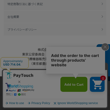
特定商取引法に基づく表記
会社概要
プライバシーポリシー
株式会社綿半ドットコム
よくある質問
東京公安委員会（許可済み） 306609804230号
管理医療機器販売業 届出日：平成27年11月19日
（東京都墨田区保健所生活衛生課）
当ウェブサイトでは、お客様により良いサービス
をご提供するため、クッキーを利用しています。
Copyright 2022
Watahan.com Co., Ltd.
サイト利用を継続することにより、クッキーの使
同意する
Powered by Watahan Partners Co., Ltd.
用に同意するものとします。詳細については「
詳
細はこちら
」をご覧ください。
ホーム
探す
マイページ
お買物かご
カテゴリ