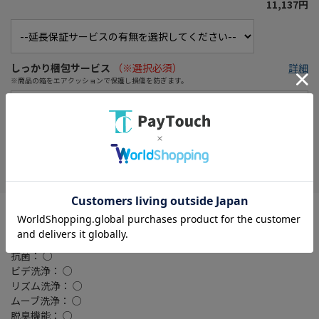
11,137円
しっかり梱包サービス
（※選択必須）
詳細
※商品の箱をエアクッションで保護し損傷を防ぎます。
お気に入り
温水貯蔵方式： 瞬間式
操作パネル： 壁掛け型
除菌： ○
抗菌： ○
ビデ洗浄： ○
リズム洗浄： ○
ムーブ洗浄： ○
脱臭機能： ○