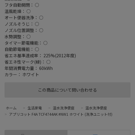
フタ自動開閉： ○
温風乾燥： ○
オート便器洗浄： ○
ノズルそうじ： ○
ノズル位置調整： ○
水勢調整： ○
タイマー節電機能： ○
自動節電機能： ○
省エネ基準達成率： 225%(2012年度)
省エネ性マーク(緑)： ○
年間消費電力量： 60kWh
カラー： ホワイト
この商品について問い合わせる
ホーム
>
生活家電
>
温水洗浄便座
>
温水洗浄便座
>
アプリコット F4A TCF4744AK #NW1 ホワイト (洗浄ユニット付)