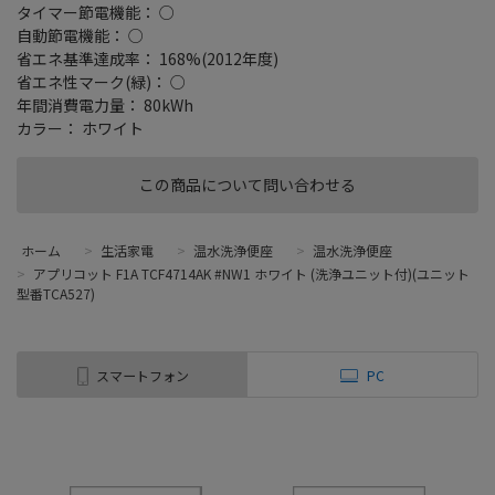
タイマー節電機能： ○
自動節電機能： ○
省エネ基準達成率： 168%(2012年度)
省エネ性マーク(緑)： ○
年間消費電力量： 80kWh
カラー： ホワイト
この商品について問い合わせる
ホーム
>
生活家電
>
温水洗浄便座
>
温水洗浄便座
>
アプリコット F1A TCF4714AK #NW1 ホワイト (洗浄ユニット付)(ユニット
型番TCA527)
スマートフォン
PC