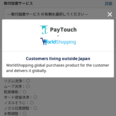
取付設置サービス
詳細
在庫がありません
お気に入り
温水貯蔵方式： 瞬間式
操作パネル： 壁掛け型
除菌： ○
抗菌： ○
ビデ洗浄： ○
リズム洗浄： ○
ムーブ洗浄： ○
脱臭機能： ○
オート便器洗浄： ○
ノズルそうじ： ○
ノズル位置調整： ○
水勢調整： ○