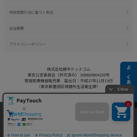
特定商取引法に基づく表記
会社概要
プライバシーポリシー
株式会社綿半ドットコム
よくある質問
東京公安委員会（許可済み） 306609804230号
管理医療機器販売業 届出日：平成27年11月19日
（東京都墨田区保健所生活衛生課）
当ウェブサイトでは、お客様により良いサービス
をご提供するため、クッキーを利用しています。
Copyright 2022
Watahan.com Co., Ltd.
サイト利用を継続することにより、クッキーの使
同意する
Powered by Watahan Partners Co., Ltd.
用に同意するものとします。詳細については「
詳
細はこちら
」をご覧ください。