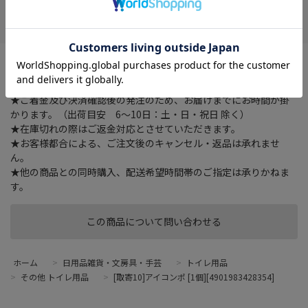
在庫がありません
お気に入り
防汚加工のトイレも洗える
★ご注文確認後に在庫状況をお調べいたします。
★ご着金及び決済確認後の発注のため、お届けまでにお時間が掛
かります。（出荷目安 6～10日：土・日・祝日 除く）
★在庫切れの際はご返金対応とさせていただきます。
★お客様都合による、ご注文後のキャンセル・返品は承れませ
ん。
★他の商品との同時購入、配送希望時間帯のご指定は承りかねま
す。
この商品について問い合わせる
ホーム
>
日用品雑貨・文房具・手芸
>
トイレ用品
>
その他 トイレ用品
>
[取寄10]アイコンポ [1個][4901983428354]