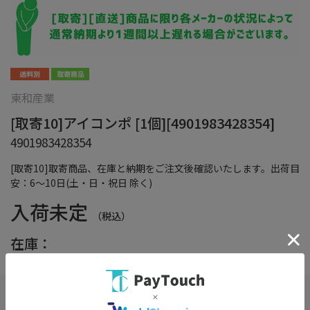
東和産業
[取寄10]アイコンポ [1個][4901983428354]
4901983428354
[取寄10]取寄商品、在庫と納期をご注文後確認いたします。出荷目
安：6～10日(土・日・祝日 除く)
入荷未定
（税込）
在庫：