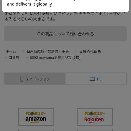
気になる臭いを解決 消臭ポリ袋ニオワイナ 白半透明大サイズ30枚
入。
小さめのものを入れる時にぴったり。500mlペットボトルが縦に3
本入るぐらいの大きさです。
この商品について問い合わせる
ホーム
>
日用品雑貨・文房具・手芸
>
日用消耗品 袋
>
ゴミ袋
>
SS02 niowaina消臭ポリ袋 [1枚]
スマートフォン
PC