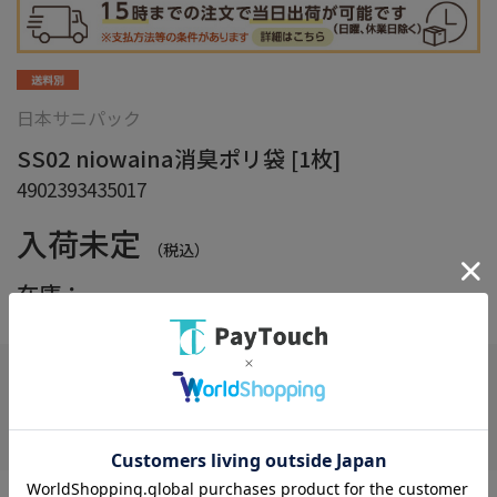
日本サニパック
SS02 niowaina消臭ポリ袋 [1枚]
4902393435017
入荷未定
（税込）
在庫：
在庫がありません
お気に入り