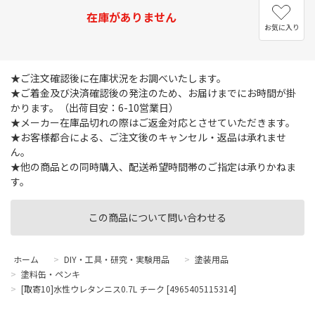
在庫がありません
お気に入り
★ご注文確認後に在庫状況をお調べいたします。
★ご着金及び決済確認後の発注のため、お届けまでにお時間が掛
かります。（出荷目安：6-10営業日）
★メーカー在庫品切れの際はご返金対応とさせていただきます。
★お客様都合による、ご注文後のキャンセル・返品は承れませ
ん。
★他の商品との同時購入、配送希望時間帯のご指定は承りかねま
す。
この商品について問い合わせる
ホーム
>
DIY・工具・研究・実験用品
>
塗装用品
>
塗料缶・ペンキ
>
[取寄10]水性ウレタンニス0.7L チーク [4965405115314]