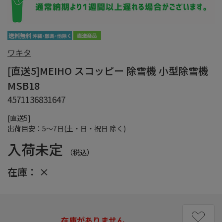
ワキタ
[直送5]MEIHO スコッピー 除雪機 小型除雪機
MSB18
4571136831647
[直送5]
出荷目安：5～7日(土・日・祝日 除く)
入荷未定
（税込）
在庫：
×
在庫がありません