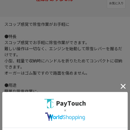
お気に入り
スコップ感覚で除雪作業がお手軽に
●特長
スコップ感覚でお手軽に除雪作業ができます。
難しい操作は一切なく、エンジンを始動して除雪レバーを握るだ
けです。
小型、軽量で収納時にハンドルを折りたためてコンパクトに収納
できます。
オーガーはゴム製ですので路面を傷めません。
●用途
簡単な除雪作業に。
●商品スペック（仕様・規格）
エンジン形式LONCIN LC154F
始動方式： リコイルスターター式
使用燃料： 無鉛ガソリン
除雪幅(mm)： 460