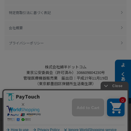
特定商取引法に基づく表記
会社概要
プライバシーポリシー
株式会社綿半ドットコム
よくある質問
東京公安委員会（許可済み） 306609804230号
管理医療機器販売業 届出日：平成27年11月19日
（東京都墨田区保健所生活衛生課）
当ウェブサイトでは、お客様により良いサービス
をご提供するため、クッキーを利用しています。
Copyright 2022
Watahan.com Co., Ltd.
サイト利用を継続することにより、クッキーの使
同意する
Powered by Watahan Partners Co., Ltd.
用に同意するものとします。詳細については「
詳
細はこちら
」をご覧ください。