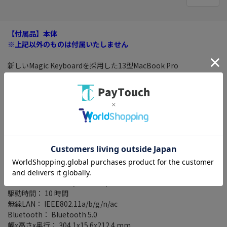
【付属品】本体
※上記以外のものは付属いたしません
新しいMagic Keyboardを採用した13型MacBook Pro
CPU： 第8世代 Core i5/1.4GHz/4コア
メモリ容量： 8GB
メモリ規格： LPDDR3 PC3-17000
液晶サイズ： 13.3 インチ
解像度： WQXGA(2560x1600)
Retinaディスプレイ： ○
ストレージ容量： SSD 256GB
ビデオチップ： Intel Iris Plus Graphics 645
インターフェース： Thunderbolt3(USB3.1 Gen2 Type-C) x2
その他： Webカメラ/Touch ID/Touch Bar
駆動時間： 10 時間
無線LAN： IEEE802.11a/b/g/n/ac
Bluetooth： Bluetooth 5.0
幅x高さx奥行： 304.1x15.6x212.4 mm