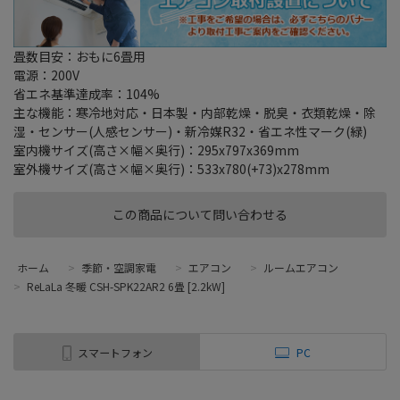
畳数目安：おもに6畳用
電源：200V
省エネ基準達成率：104%
主な機能：寒冷地対応・日本製・内部乾燥・脱臭・衣類乾燥・除
湿・センサー(人感センサー)・新冷媒R32・省エネ性マーク(緑)
室内機サイズ(高さ×幅×奥行)：295x797x369mm
室外機サイズ(高さ×幅×奥行)：533x780(+73)x278mm
この商品について問い合わせる
ホーム
>
季節・空調家電
>
エアコン
>
ルームエアコン
>
ReLaLa 冬暖 CSH-SPK22AR2 6畳 [2.2kW]
スマートフォン
PC