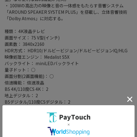
・ 100Wの高出力の映像と音の一体感をもたらす音響システム
「AROUND SPEAKER SYSTEM PLUS」を搭載し、立体音響技術
「Dolby Atmos」に対応する。
種類： 4K液晶テレビ
画面サイズ： 75 V型(インチ)
画素数： 3840x2160
HDR方式： HDR10/ドルビービジョン/ドルビービジョンIQ/HLG
映像処理エンジン： Medalist S5X
バックライト： miniLEDバックライト
量子ドット： ○
画面分割(2画面機能)： ○
倍速機能： 倍速液晶
BS 4K/110度CS 4K： 2
地上デジタル： 2
BSデジタル/110度CSデジタル： 2
録画機能： 外付けHDD
早見再生： 1.5 倍速
Google TV： ○
YouTube： ○
Amazonプライム・ビデオ： ○