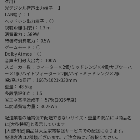
ク用)
光デジタル音声出力端子： 1
LAN端子： 1
ヘッドホン出力端子： ○
視聴距離(目安)： 1.3 m
消費電力： 589W
待機時消費電力： 0.5W
ゲームモード： ○
Dolby Atmos： ○
音声実用最大出力： 100W
スピーカー数： ツィーター×2個/ミッドレンジ×4個/サブウーハ
ー×1個/ハイトツィーター×2個/ハイトミッドレンジ×2個
幅x高さx奥行： 1667x1021x330mm
重量： 48.5kg
多段階評価点： 1.5
省エネ基準達成率： 57%(2026年度)
年間消費電力量： 302kWh
配送業者の通常便で配送できないサイズ・重量の商品には商品名
に[大型特配]と表示しています。
[大型特配]商品は大型家電輸送サービスでの配送になります。
配送方法は2種類ございます。ご注文時にご選択ください。