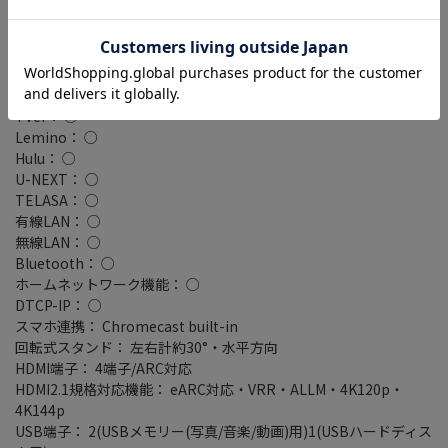
Netflix： ○
Disney+： ○
DAZN： ○
FOD： ○
ABEMA： ○
TVer： ○
Lemino： ○
Hulu： ○
U-NEXT： ○
TELASA： ○
有線LAN： ○
無線LAN： ○
Bluetooth： ○
ホームネットワーク機能： ○
DTCP-IP： ○
スマホ連携： Chromecast built-in
回転式スタンド： 左右計約30°・水平方向
HDMI端子： 4端子/ARC対応
HDMI2.1規格対応機能： eARC対応・VRR・ALLM・4K120p・
4K144p
USB端子： 2(USBメモリー(写真/音楽/動画)用)1(USBハードディス