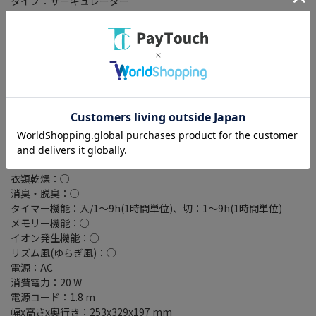
タイプ：サーキュレーター
スタイル：据置き、卓上
モーター種類：DCモーター
首振り設定：左右(自動)：約60/90/120°
上下(自動)：上・約60°/下・約60°/上下・約140°
風量切替：10段階・リズム・おやすみ・衣類乾燥
適用畳数：30 畳
制御方式：マイコン式
羽根の枚数：3枚
羽根径：18 cm
リモコン：○
チャイルドロック：○
衣類乾燥：○
消臭・脱臭：○
タイマー機能：入/1～9h(1時間単位)、切：1～9h(1時間単位)
メモリー機能：○
イオン発生機能：○
リズム風(ゆらぎ風)：○
電源：AC
消費電力：20 W
電源コード：1.8 m
幅x高さx奥行き：253x329x197 mm